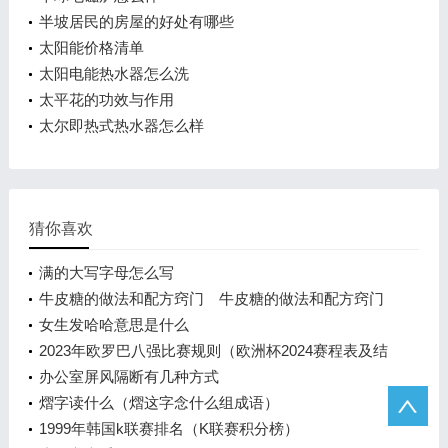
半坡居民的房屋的好处有哪些
太阳能价格清单
太阳电能热水器怎么洗
太平花的功效与作用
太尔即热式热水器怎么样
猜你喜欢
满的大写字母怎么写
牛皮糖的做法和配方窍门 牛皮糖的做法和配方窍门
女生发哈哈意思是什么
2023年欧罗巴八强比赛规则（欧洲杯2024赛程表及结
果）
办公室屏风隔断有几种方式
熠字读什么（熠这字念什么组成语）
1999年韩国k联赛排名（K联赛积分榜）