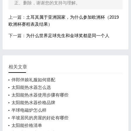
正、删除，谢谢您的支持与理解。
上一篇：
土耳其属于亚洲国家，为什么参加欧洲杯（2019
欧洲杯赛程表及结果）
下一篇：
为什么世界足球先生和金球奖都是同一个人
相关文章
伴郎伴娘礼服如何搭配
太阳能热水器怎么选
太阳能热水器使用步骤有哪些
太阳能热水器价格品牌
半球电磁炉怎么样
半坡居民的房屋的好处有哪些
太阳能价格清单