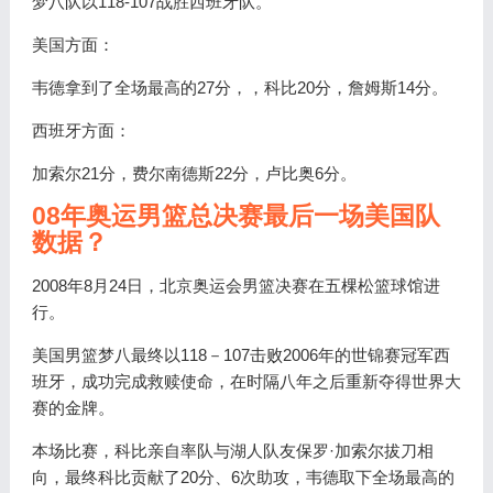
梦八队以118-107战胜西班牙队。
美国方面：
韦德拿到了全场最高的27分，，科比20分，詹姆斯14分。
西班牙方面：
加索尔21分，费尔南德斯22分，卢比奥6分。
08年奥运男篮总决赛最后一场美国队
数据？
2008年8月24日，北京奥运会男篮决赛在五棵松篮球馆进
行。
美国男篮梦八最终以118－107击败2006年的世锦赛冠军西
班牙，成功完成救赎使命，在时隔八年之后重新夺得世界大
赛的金牌。
本场比赛，科比亲自率队与湖人队友保罗·加索尔拔刀相
向，最终科比贡献了20分、6次助攻，韦德取下全场最高的