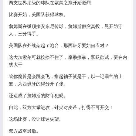
两支世界顶级的球队在紫禁之巅开始激烈
比赛开始，美国队获得球权。
詹姆斯在弧顶接安东尼传球，詹姆斯假突真投，晃开防守
人，三分得手。
美国队在外线架起了炮台，那西班牙要如何应对？
这大加索尔可就按捺不住了，摩拳擦掌，跃跃欲试，要在内
线大干
管你魔兽是会跳会飞，撸起袖子就是干，以一记霸气的上
篮，为西班牙的得分开了张。
还造成了詹姆斯的防守犯规。
自此，双方大举进攻，针尖对麦芒，打得不可开交！
这场比赛，没让球迷失望。
双方战至最后。