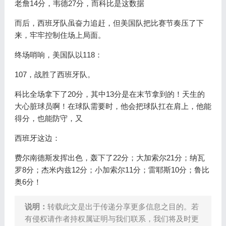
老詹14分，韦德27分，而科比是这数据
而后，西班牙队虽奋力追赶，但美国队把比赛节奏压了下
来，牢牢控制住场上局面。
终场哨响，美国队以118：
107，战胜了西班牙队。
科比全场拿下了20分，其中13分是在末节拿到的！天生的
大心脏球员啊！在球队需要时，他会把球队扛在肩上，他能
得分，也能防守，又
西班牙这边：
费尔南德斯发挥出色，轰下了22分；大加索尔21分；纳瓦
罗8分；杰米内兹12分；小加索尔11分；雷耶斯10分；鲁比
奥6分！
说明：
转载此文是出于传递分享更多信息之目的。若
有侵权请作者持权属证明与我们联系，我们将及时更