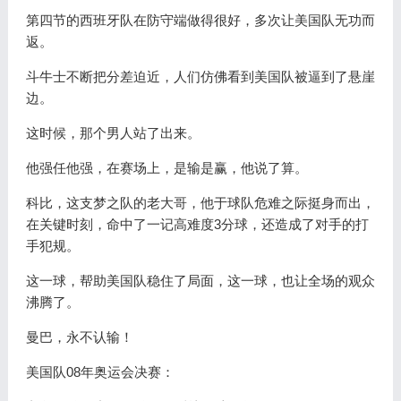
第四节的西班牙队在防守端做得很好，多次让美国队无功而
返。
斗牛士不断把分差迫近，人们仿佛看到美国队被逼到了悬崖
边。
这时候，那个男人站了出来。
他强任他强，在赛场上，是输是赢，他说了算。
科比，这支梦之队的老大哥，他于球队危难之际挺身而出，
在关键时刻，命中了一记高难度3分球，还造成了对手的打
手犯规。
这一球，帮助美国队稳住了局面，这一球，也让全场的观众
沸腾了。
曼巴，永不认输！
美国队08年奥运会决赛：