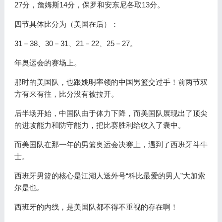
27分，詹姆斯14分，保罗和安东尼各取13分。
四节具体比分为（美国在后）：
31－38、30－31、21－22、25－27。
年奥运会的赛场上。
那时的美国队，也跟姚明率领的中国男篮交过手！前两节双
方有来有往，比分没有被拉开。
后半场开始，中国队由于体力下降，而美国队展现出了顶尖
的进攻能力和防守能力，把比赛胜利给收入了囊中。
而美国队在那一年的男篮奥运会决赛上，遇到了西班牙斗牛
士。
西班牙男篮的核心是江湖人送外号“科比最爱的男人”大加索
尔是也。
西班牙的内线，是美国队都不得不重视的存在啊！