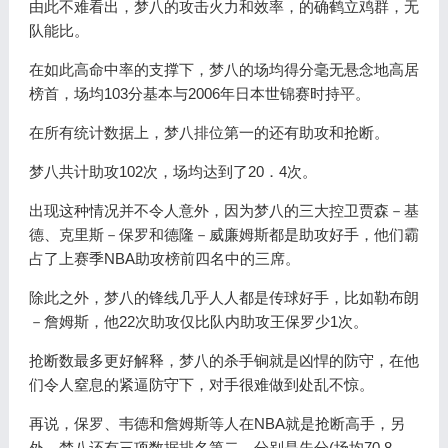
由此不难看出，梦八的攻击火力和效率，的确鹤立鸡群，无
队能比。
在如此高命中率的支撑下，梦八的场均得分毫无悬念地高居
榜首，场均103分基本与2006年日本世锦赛时持平。
在所有统计数据上，梦八排位第一的还有助攻和抢断。
梦八共计助攻102次，场均达到了20．4次。
出现这种情况并不令人意外，因为梦八的三大控卫贾森－基
德、克里斯－保罗和德隆－威廉姆斯都是助攻好手，他们霸
占了上赛季NBA助攻榜前四名中的三席。
除此之外，梦八的锋线几乎人人都是传球好手，比如勒布朗
－詹姆斯，他22次助攻仅比队内助攻王保罗少1次。
抢断数最多更好解释，梦八的杀手锏就是凶悍的防守，在他
们令人窒息的紧逼防守下，对手很难做到处乱不惊。
再说，保罗、韦德和詹姆斯等人在NBA就是抢断高手，另
外，梦八还有三项数据排名第二，分别是失分(场均70.8