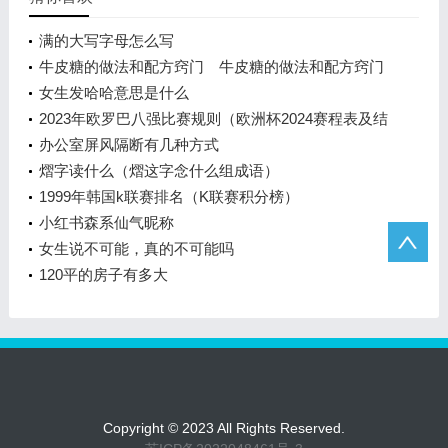
满的大写字母怎么写
牛皮糖的做法和配方窍门 牛皮糖的做法和配方窍门
女生发哈哈意思是什么
2023年欧罗巴八强比赛规则（欧洲杯2024赛程表及结
果）
办公室屏风隔断有几种方式
熠字读什么（熠这字念什么组成语）
1999年韩国k联赛排名（K联赛积分榜）
小红书森系仙气昵称
女生说不可能，真的不可能吗
120平的房子有多大
Copyright © 2023 All Rights Reserved.