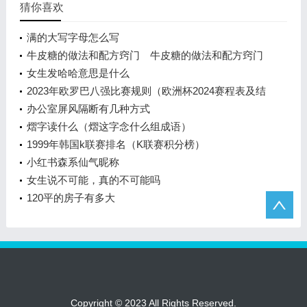
猜你喜欢
满的大写字母怎么写
牛皮糖的做法和配方窍门 牛皮糖的做法和配方窍门
女生发哈哈意思是什么
2023年欧罗巴八强比赛规则（欧洲杯2024赛程表及结
果）
办公室屏风隔断有几种方式
熠字读什么（熠这字念什么组成语）
1999年韩国k联赛排名（K联赛积分榜）
小红书森系仙气昵称
女生说不可能，真的不可能吗
120平的房子有多大
Copyright © 2023 All Rights Reserved.