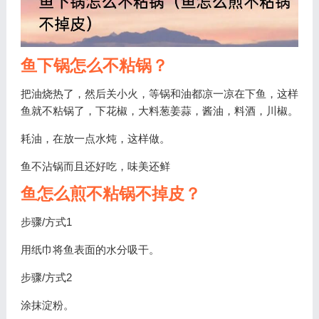
鱼下锅怎么不粘锅？
把油烧热了，然后关小火，等锅和油都凉一凉在下鱼，这样
鱼就不粘锅了，下花椒，大料葱姜蒜，酱油，料酒，川椒。
耗油，在放一点水炖，这样做。
鱼不沾锅而且还好吃，味美还鲜
鱼怎么煎不粘锅不掉皮？
步骤/方式1
用纸巾将鱼表面的水分吸干。
步骤/方式2
涂抹淀粉。