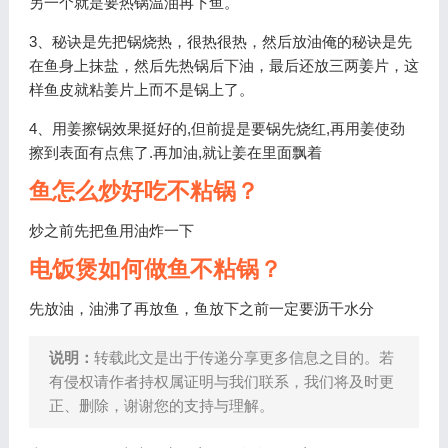
另一个就是要热锅温油再下鱼。
3、秘诀是先把锅烧热，很热很热，然后放油俺的秘诀是先
在鱼身上抹盐，然后先热锅后下油，最后还放三两姜片，这
样鱼皮就粘姜片上而不是锅上了。
4、用姜擦锅效果挺好的,但前提是要锅先烧红,再用姜使劲
擦到表面有点焦了.再加油,就让姜在里面飘着
鱼怎么炒好吃不粘锅？
炒之前先把鱼用油炸一下
电饭煲如何做鱼不粘锅？
先放油，油沸了再放鱼，鱼放下之前一定要沥干水分
说明：
转载此文是出于传递分享更多信息之目的。若
有侵权请作者持权属证明与我们联系，我们将及时更
正、删除，谢谢您的支持与理解。