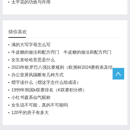
太平花的功效与作用
猜你喜欢
满的大写字母怎么写
牛皮糖的做法和配方窍门 牛皮糖的做法和配方窍门
女生发哈哈意思是什么
2023年欧罗巴八强比赛规则（欧洲杯2024赛程表及结
果）
办公室屏风隔断有几种方式
熠字读什么（熠这字念什么组成语）
1999年韩国k联赛排名（K联赛积分榜）
小红书森系仙气昵称
女生说不可能，真的不可能吗
120平的房子有多大