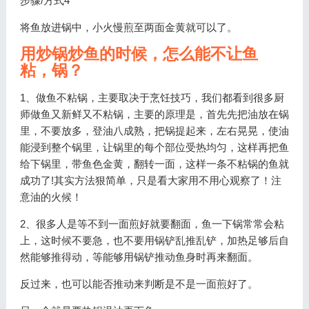
步骤/方式4
将鱼放进锅中，小火慢煎至两面金黄就可以了。
用炒锅炒鱼的时候，怎么能不让鱼
粘，锅？
1、做鱼不粘锅，主要取决于烹饪技巧，我们都看到很多厨
师做鱼又新鲜又不粘锅，主要的原理是，首先先把油放在锅
里，不要放多，登油八成熟，把锅提起来，左右晃晃，使油
能浸到整个锅里，让锅里的每个部位受热均匀，这样再把鱼
给下锅里，带鱼色金黄，翻转一面，这样一条不粘锅的鱼就
成功了!其实方法狠简单，只是看大家用不用心观察了！注
意油的火候！
2、很多人是等不到一面煎好就要翻面，鱼一下锅常常会粘
上，这时候不要急，也不要用锅铲乱推乱铲，加热足够后自
然能够推得动，等能够用锅铲推动鱼身时再来翻面。
反过来，也可以能否推动来判断是不是一面煎好了。