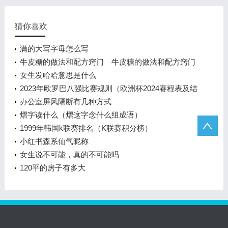
猜你喜欢
满的大写字母怎么写
牛皮糖的做法和配方窍门 牛皮糖的做法和配方窍门
女生发哈哈意思是什么
2023年欧罗巴八强比赛规则（欧洲杯2024赛程表及结
果）
办公室屏风隔断有几种方式
熠字读什么（熠这字念什么组成语）
1999年韩国k联赛排名（K联赛积分榜）
小红书森系仙气昵称
女生说不可能，真的不可能吗
120平的房子有多大