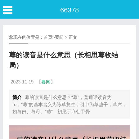
66378
您现在的位置是：
首页
>
要闻
> 正文
蓐的读音是什么意思（长相思蓐收结
局）
2023-11-19
【
要闻
】
简介
蓐的读音是什么意思？“蓐”，普通话读音为
rù，“蓐”的基本含义为陈草复生；引申为草垫子，草席，
如蓐妇、蓐母。“蓐”，初见于商朝甲骨