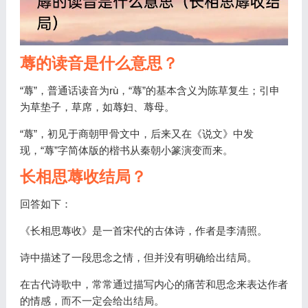
蓐的读音是什么意思？
“蓐”，普通话读音为rù，“蓐”的基本含义为陈草复生；引申
为草垫子，草席，如蓐妇、蓐母。
“蓐”，初见于商朝甲骨文中，后来又在《说文》中发
现，“蓐”字简体版的楷书从秦朝小篆演变而来。
长相思蓐收结局？
回答如下：
《长相思蓐收》是一首宋代的古体诗，作者是李清照。
诗中描述了一段思念之情，但并没有明确给出结局。
在古代诗歌中，常常通过描写内心的痛苦和思念来表达作者
的情感，而不一定会给出结局。