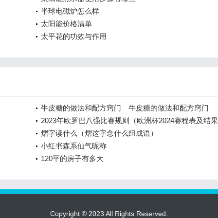
半球电磁炉怎么样
太阳能价格清单
太平花的功效与作用
牛皮糖的做法和配方窍门 牛皮糖的做法和配方窍门
2023年欧罗巴八强比赛规则（欧洲杯2024赛程表及结
熠字读什么（熠这字念什么组成语）
小红书森系仙气昵称
120平的房子有多大
Copyright © 2023 All Rights Reserved.