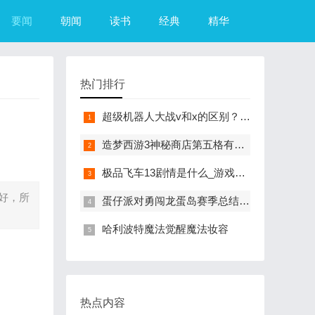
要闻
朝闻
读书
经典
精华
热门排行
超级机器人大战v和x的区别？（超级机器人大战R）
造梦西游3神秘商店第五格有什么？（造梦西游3摇光石）
极品飞车13剧情是什么_游戏？（极品飞车13中文版）
好，所
蛋仔派对勇闯龙蛋岛赛季总结来咯
哈利波特魔法觉醒魔法妆容
热点内容