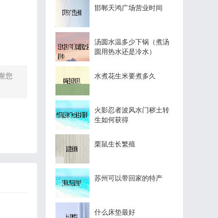
邯郸天鸿广场营业时间
汤圆水温多少下锅（煮汤
圆用热水还是冷水）
谢您
水煮花生米要煮多久
火影忍者波风水门秽土转
生如何获得
栗鼠生长繁殖
苏州可以带回家的特产
什么床垫最好