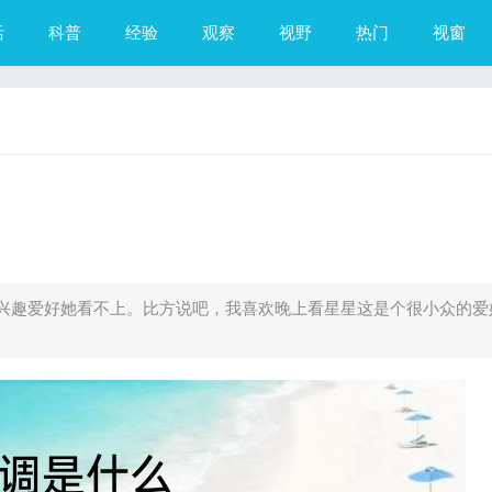
活
科普
经验
观察
视野
热门
视窗
兴趣爱好她看不上。比方说吧，我喜欢晚上看星星这是个很小众的爱