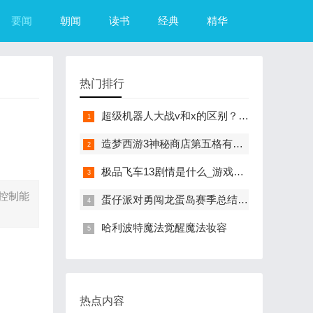
要闻
朝闻
读书
经典
精华
热门排行
超级机器人大战v和x的区别？（超级机器人大战R）
造梦西游3神秘商店第五格有什么？（造梦西游3摇光石）
极品飞车13剧情是什么_游戏？（极品飞车13中文版）
控制能
蛋仔派对勇闯龙蛋岛赛季总结来咯
哈利波特魔法觉醒魔法妆容
热点内容