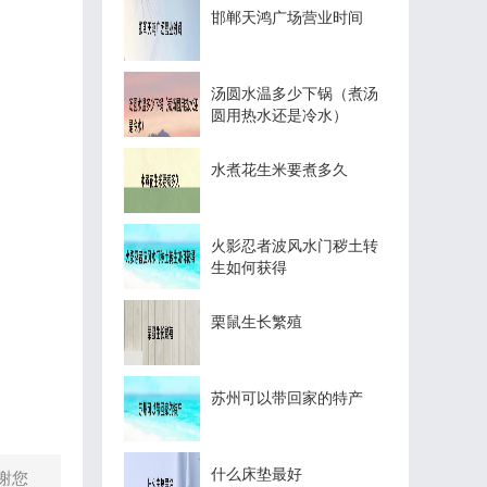
邯郸天鸿广场营业时间
汤圆水温多少下锅（煮汤
圆用热水还是冷水）
水煮花生米要煮多久
火影忍者波风水门秽土转
生如何获得
栗鼠生长繁殖
苏州可以带回家的特产
什么床垫最好
谢您