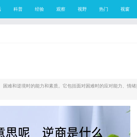
活
科普
经验
观察
视野
热门
视窗
、困难和逆境时的能力和素质。它包括面对困难时的应对能力、情绪