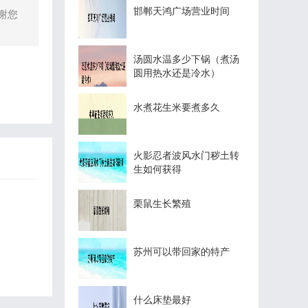
邯郸天鸿广场营业时间
谢您
汤圆水温多少下锅（煮汤
圆用热水还是冷水）
水煮花生米要煮多久
火影忍者波风水门秽土转
生如何获得
栗鼠生长繁殖
苏州可以带回家的特产
什么床垫最好