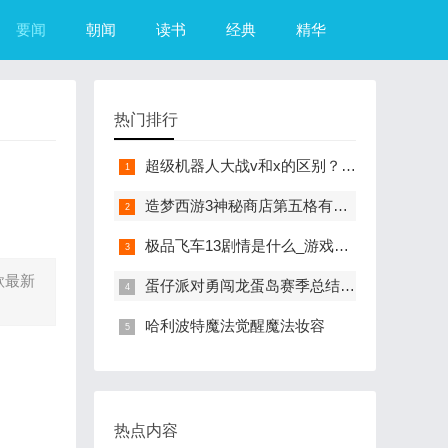
要闻
朝闻
读书
经典
精华
热门排行
超级机器人大战v和x的区别？（超级机器人大战R）
造梦西游3神秘商店第五格有什么？（造梦西游3摇光石）
极品飞车13剧情是什么_游戏？（极品飞车13中文版）
款最新
蛋仔派对勇闯龙蛋岛赛季总结来咯
哈利波特魔法觉醒魔法妆容
热点内容