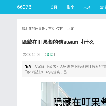
66378
首页
推荐
火热
生
您现在的位置是：
首页
>
要闻
> 正文
隐藏在叮果酱的猫steam叫什么
2023-12-05
【
要闻
】
简介
大家好,小菊来为大家讲解下隐藏在叮果酱的猫s
的休闲益智PUZ类游戏，已