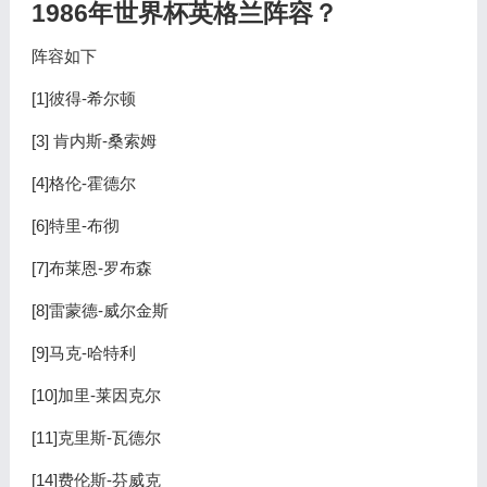
1986年世界杯英格兰阵容？
阵容如下
[1]彼得-希尔顿
[3] 肯内斯-桑索姆
[4]格伦-霍德尔
[6]特里-布彻
[7]布莱恩-罗布森
[8]雷蒙德-威尔金斯
[9]马克-哈特利
[10]加里-莱因克尔
[11]克里斯-瓦德尔
[14]费伦斯-芬威克