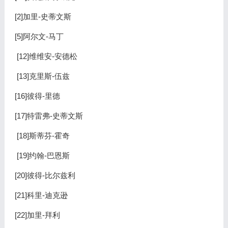
[2]加里-史蒂文斯
[5]阿尔文-马丁
[12]维维安-安德松
[13]克里斯-伍兹
[16]彼得-里德
[17]特雷弗-史蒂文斯
[18]斯蒂芬-霍奇
[19]约翰-巴恩斯
[20]彼得-比尔兹利
[21]科里-迪克逊
[22]加里-拜利