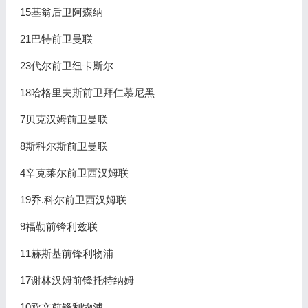
15基翁后卫阿森纳
21巴特前卫曼联
23代尔前卫纽卡斯尔
18哈格里夫斯前卫拜仁慕尼黑
7贝克汉姆前卫曼联
8斯科尔斯前卫曼联
4辛克莱尔前卫西汉姆联
19乔.科尔前卫西汉姆联
9福勒前锋利兹联
11赫斯基前锋利物浦
17谢林汉姆前锋托特纳姆
10欧文前锋利物浦