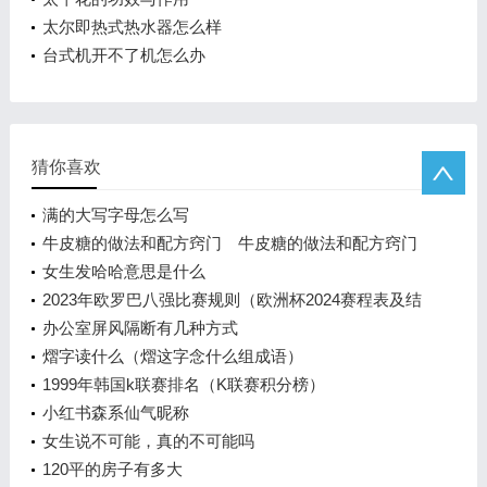
太尔即热式热水器怎么样
台式机开不了机怎么办
猜你喜欢
满的大写字母怎么写
牛皮糖的做法和配方窍门 牛皮糖的做法和配方窍门
女生发哈哈意思是什么
2023年欧罗巴八强比赛规则（欧洲杯2024赛程表及结
果）
办公室屏风隔断有几种方式
熠字读什么（熠这字念什么组成语）
1999年韩国k联赛排名（K联赛积分榜）
小红书森系仙气昵称
女生说不可能，真的不可能吗
120平的房子有多大