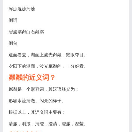
浑浊混浊污浊
例词
碧波粼粼白石粼粼
例句
迎面看去，湖面上波光粼粼，耀眼夺目。
夕阳下的湖面，波光粼粼的，十分好看。
粼粼的近义词？
粼粼是一个形容词，其汉语释义为：
形容水流清澈、闪亮的样子。
根据以上，其近义词主要有：
清澈，明澈，清澄，澄清，澄澈，澄莹。