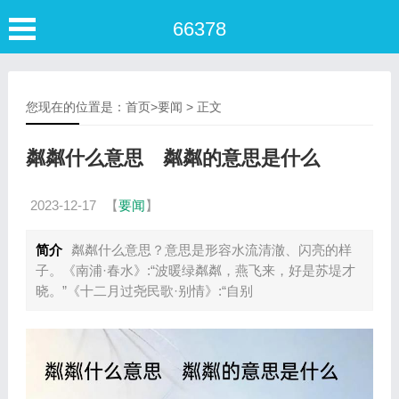
66378
您现在的位置是：
首页
>
要闻
> 正文
粼粼什么意思 粼粼的意思是什么
2023-12-17
【
要闻
】
简介
粼粼什么意思？意思是形容水流清澈、闪亮的样
子。《南浦·春水》:“波暖绿粼粼，燕飞来，好是苏堤才
晓。”《十二月过尧民歌·别情》:“自别