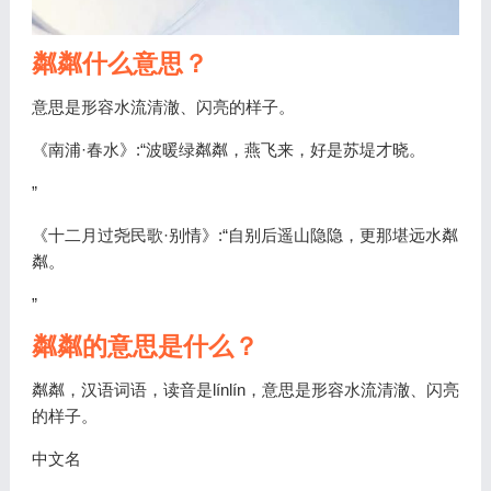
粼粼什么意思？
意思是形容水流清澈、闪亮的样子。
《南浦·春水》:“波暖绿粼粼，燕飞来，好是苏堤才晓。
”
《十二月过尧民歌·别情》:“自别后遥山隐隐，更那堪远水粼
粼。
”
粼粼的意思是什么？
粼粼，汉语词语，读音是línlín，意思是形容水流清澈、闪亮
的样子。
中文名