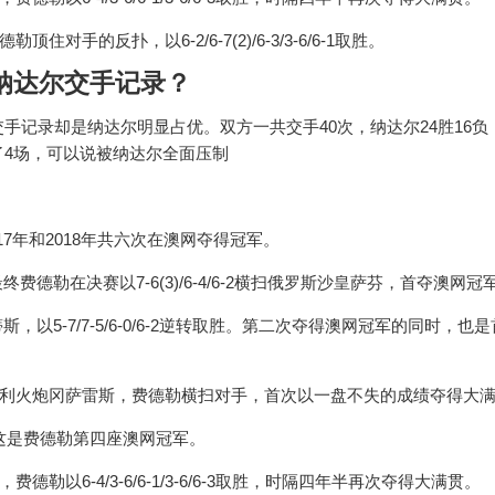
手的反扑，以6-2/6-7(2)/6-3/3-6/6-1取胜。
纳达尔交手记录？
手记录却是纳达尔明显占优。双方一共交手40次，纳达尔24胜16负
了4场，可以说被纳达尔全面压制
2017年和2018年共六次在澳网夺得冠军。
德勒在决赛以7-6(3)/6-4/6-2横扫俄罗斯沙皇萨芬，首夺澳网冠
以5-7/7-5/6-0/6-2逆转取胜。第二次夺得澳网冠军的同时，也
智利火炮冈萨雷斯，费德勒横扫对手，首次以一盘不失的成绩夺得大
穆雷，这是费德勒第四座澳网冠军。
以6-4/3-6/6-1/3-6/6-3取胜，时隔四年半再次夺得大满贯。