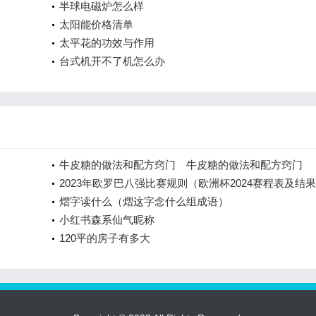
半球电磁炉怎么样
太阳能价格清单
太平花的功效与作用
台式机开不了机怎么办
牛皮糖的做法和配方窍门 牛皮糖的做法和配方窍门
2023年欧罗巴八强比赛规则（欧洲杯2024赛程表及结
熠字读什么（熠这字念什么组成语）
小红书森系仙气昵称
120平的房子有多大