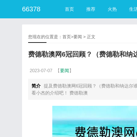
66378
首页
推荐
火热
生
您现在的位置是：
首页
>
要闻
> 正文
费德勒澳网6冠回顾？（费德勒和纳
2023-07-07
【
要闻
】
简介
提及费德勒澳网6冠回顾？（费德勒和纳达尔
看小杰的介绍吧！ 费德勒澳