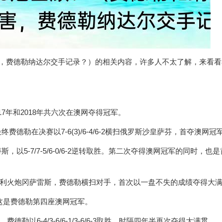
害，费德勒纳达尔交手记录？）的相关内容，许多人不太了解，来看看
2017年和2018年共六次在澳网夺得冠军。
德勒在决赛以7-6(3)/6-4/6-2横扫俄罗斯沙皇萨芬，首夺澳网冠
以5-7/7-5/6-0/6-2逆转取胜。第二次夺得澳网冠军的同时，也
智利火炮冈萨雷斯，费德勒横扫对手，首次以一盘不失的成绩夺得大
穆雷，这是费德勒第四座澳网冠军。
以6-4/3-6/6-1/3-6/6-3取胜，时隔四年半再次夺得大满贯。