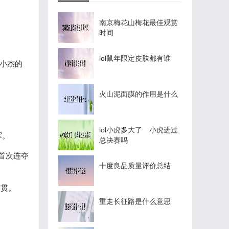
南京梅花山梅花最佳观赏
时间
lol鼠年限定皮肤都有谁
小杰的
火山泥面膜的作用是什么
lol小虎多大了 小虎进过
军。
总决赛吗
是首次连夺
十度良品质量评价总结
满贯。
重走长征路是什么意思