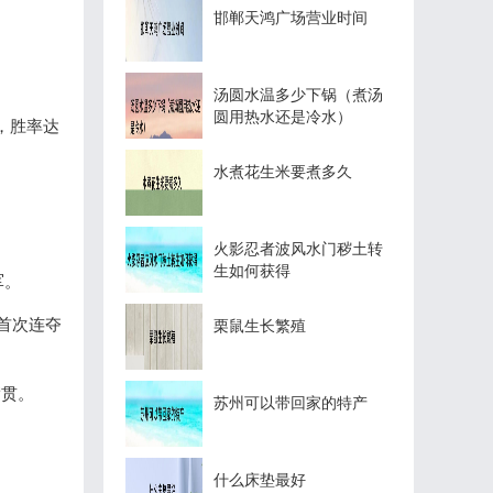
邯郸天鸿广场营业时间
汤圆水温多少下锅（煮汤
圆用热水还是冷水）
，胜率达
水煮花生米要煮多久
火影忍者波风水门秽土转
生如何获得
军。
是首次连夺
栗鼠生长繁殖
满贯。
苏州可以带回家的特产
什么床垫最好