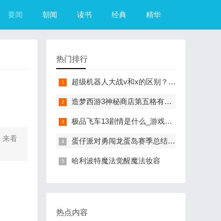
要闻
朝闻
读书
经典
精华
热门排行
超级机器人大战v和x的区别？（超级机器人大战R）
造梦西游3神秘商店第五格有什么？（造梦西游3摇光石）
极品飞车13剧情是什么_游戏？（极品飞车13中文版）
，来看
蛋仔派对勇闯龙蛋岛赛季总结来咯
哈利波特魔法觉醒魔法妆容
热点内容