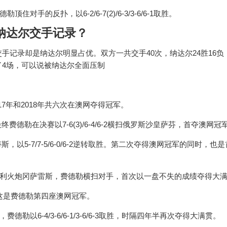
手的反扑，以6-2/6-7(2)/6-3/3-6/6-1取胜。
纳达尔交手记录？
手记录却是纳达尔明显占优。双方一共交手40次，纳达尔24胜16负
了4场，可以说被纳达尔全面压制
2017年和2018年共六次在澳网夺得冠军。
德勒在决赛以7-6(3)/6-4/6-2横扫俄罗斯沙皇萨芬，首夺澳网冠
以5-7/7-5/6-0/6-2逆转取胜。第二次夺得澳网冠军的同时，也
智利火炮冈萨雷斯，费德勒横扫对手，首次以一盘不失的成绩夺得大
穆雷，这是费德勒第四座澳网冠军。
以6-4/3-6/6-1/3-6/6-3取胜，时隔四年半再次夺得大满贯。