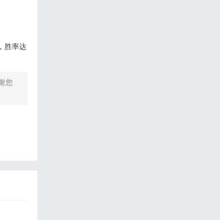
，胜率达
谢您