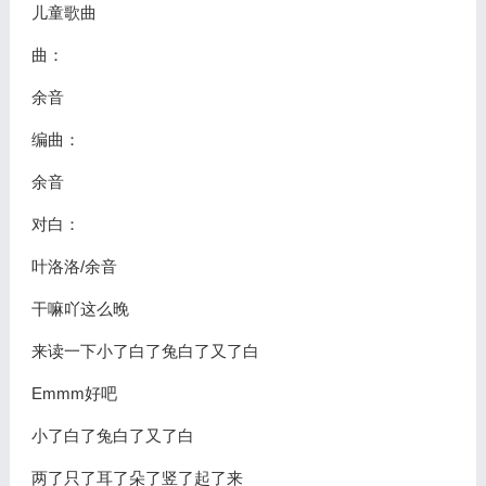
儿童歌曲
曲：
余音
编曲：
余音
对白：
叶洛洛/余音
干嘛吖这么晚
来读一下小了白了兔白了又了白
Emmm好吧
小了白了兔白了又了白
两了只了耳了朵了竖了起了来