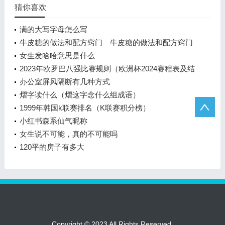
猜你喜欢
满的大写字母怎么写
牛皮糖的做法和配方窍门 牛皮糖的做法和配方窍门
女生发哈哈意思是什么
2023年欧罗巴八强比赛规则（欧洲杯2024赛程表及结
果）
办公室屏风隔断有几种方式
熠字读什么（熠这字念什么组成语）
1999年韩国k联赛排名（K联赛积分榜）
小红书森系仙气昵称
女生说不可能，真的不可能吗
120平的房子有多大
Copyright © 2023 All Rights Reserved.